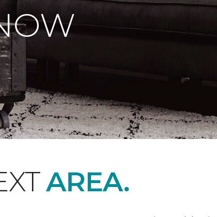
 NOW
EXT
AREA.