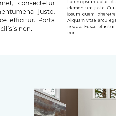
met, consectetur
Lorem ipsum dolor sit a
elementum justo. Curabi
ementumena justo.
ipsum quam, pharetra u
e efficitur. Porta
Aliquam vitae arcu ege
neque. Fusce efficitur 
ilisis non.
non.