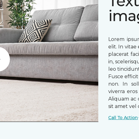
Text
ima
Lorem ipsum
elit. In vit
placerat fac
in, sceleris
Play
leo tincidun
Fusce efficit
non. In sol
viverra ero
Aliquam ac o
sit amet vel o
Call To Action