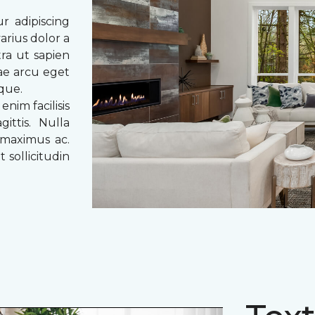
r adipiscing
arius dolor a
tra ut sapien
tae arcu eget
eque.
enim facilisis
ittis. Nulla
 maximus ac.
 sollicitudin